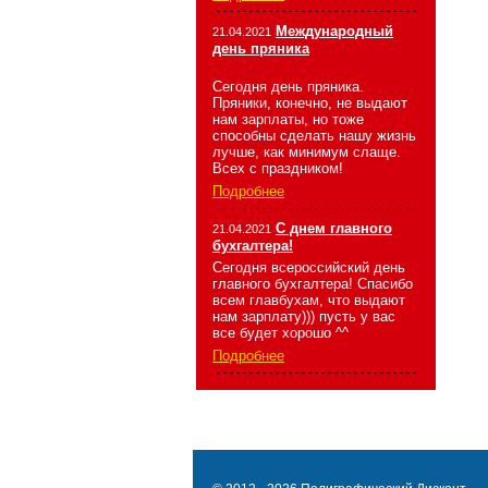
Международный
21.04.2021
день пряника
Сегодня день пряника.
Пряники, конечно, не выдают
нам зарплаты, но тоже
способны сделать нашу жизнь
лучше, как минимум слаще.
Всех с праздником!
Подробнее
С днем главного
21.04.2021
бухгалтера!
Сегодня всероссийский день
главного бухгалтера! Спасибо
всем главбухам, что выдают
нам зарплату))) пусть у вас
все будет хорошо ^^
Подробнее