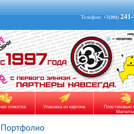
241-
Телефон:
+7(391)
ная этикетка
Упаковка из картона
Пластиковые 
Магниты
Портфолио