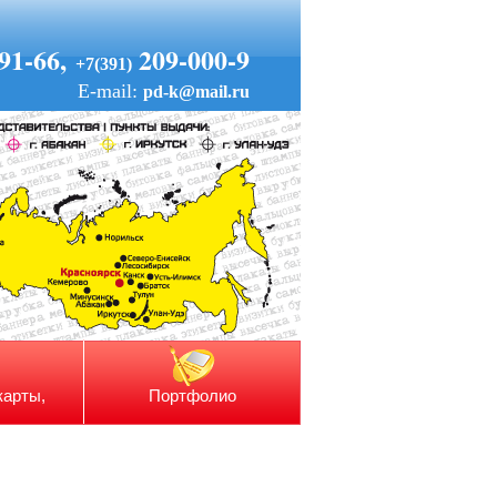
91-66,
209-000-9
+7(391)
E-mail:
pd-k@mail.ru
карты,
Портфолио