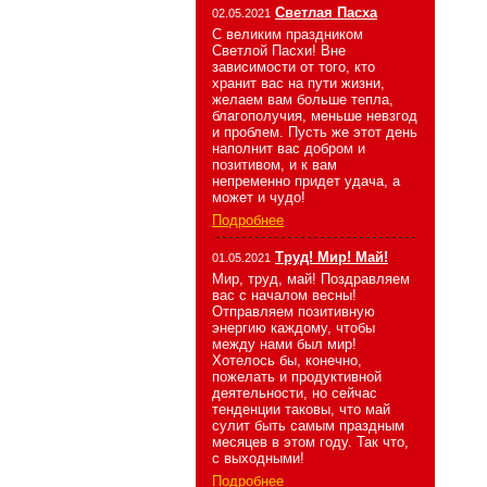
Светлая Пасха
02.05.2021
С великим праздником
Светлой Пасхи! Вне
зависимости от того, кто
хранит вас на пути жизни,
желаем вам больше тепла,
благополучия, меньше невзгод
и проблем. Пусть же этот день
наполнит вас добром и
позитивом, и к вам
непременно придет удача, а
может и чудо!
Подробнее
Труд! Мир! Май!
01.05.2021
Мир, труд, май! Поздравляем
вас с началом весны!
Отправляем позитивную
энергию каждому, чтобы
между нами был мир!
Хотелось бы, конечно,
пожелать и продуктивной
деятельности, но сейчас
тенденции таковы, что май
сулит быть самым праздным
месяцев в этом году. Так что,
с выходными!
Подробнее