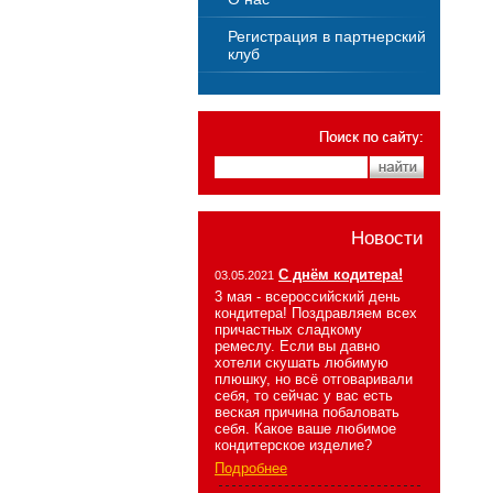
Регистрация в партнерский
клуб
Новости
С днём кодитера!
03.05.2021
3 мая - всероссийский день
кондитера! Поздравляем всех
причастных сладкому
ремеслу. Если вы давно
хотели скушать любимую
плюшку, но всё отговаривали
себя, то сейчас у вас есть
веская причина побаловать
себя. Какое ваше любимое
кондитерское изделие?
Подробнее