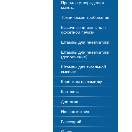
Правила утверждения
макета
Технические требования
Высечные штампы для
офсетной печати
Штампы для пневматики
Штампы для пневматики
(дополнение)
Штампы для тигельной
высечки
Клиентам на заметку
Контакты
Доставка
Наш памятник
Глоссарий
О нас