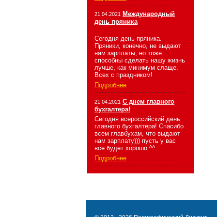
Международный
21.04.2021
день пряника
Сегодня день пряника.
Пряники, конечно, не выдают
нам зарплаты, но тоже
способны сделать нашу жизнь
лучше, как минимум слаще.
Всех с праздником!
Подробнее
С днем главного
21.04.2021
бухгалтера!
Сегодня всероссийский день
главного бухгалтера! Спасибо
всем главбухам, что выдают
нам зарплату))) пусть у вас
все будет хорошо ^^
Подробнее