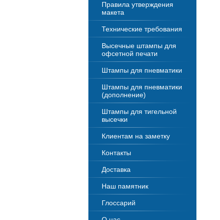
Правила утверждения
макета
Технические требования
Высечные штампы для
офсетной печати
Штампы для пневматики
Штампы для пневматики
(дополнение)
Штампы для тигельной
высечки
Клиентам на заметку
Контакты
Доставка
Наш памятник
Глоссарий
О нас