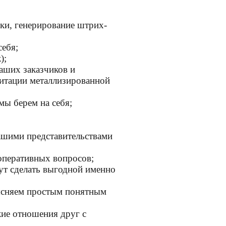
вки, генерирование штрих-
себя;
);
аших заказчиков и
митации металлизированной
ы берем на себя;
нашими представительствами
 оперативных вопросов;
ут сделать выгодной именно
ясняем простым понятным
ие отношения друг с