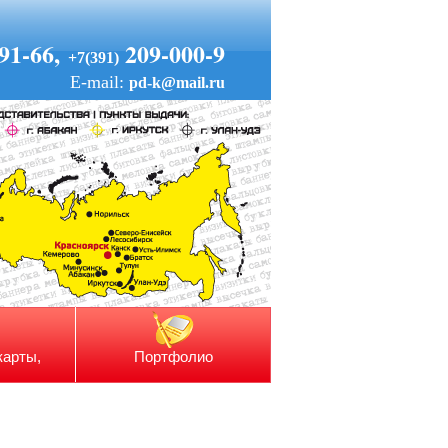
91-66,
209-000-9
+7(391)
E-mail:
pd-k@mail.ru
карты,
Портфолио