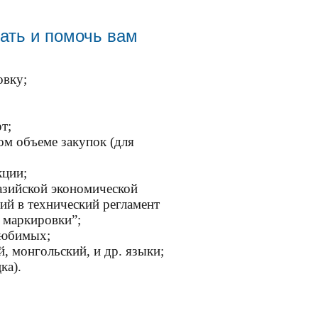
вать и помочь вам
овку;
т;
ом объеме закупок (для
кции;
азийской экономической
ий в технический регламент
 маркировки”;
 любимых;
й, монгольский, и др. языки;
ка).