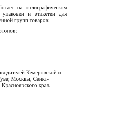
отает на полиграфическом
 упаковки и этикетки для
енной групп товаров:
ртонов;
зводителей Кемеровской и
Тува; Москвы, Санкт-
и Красноярского края.