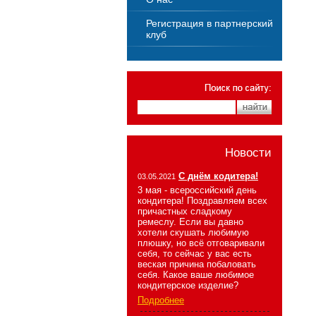
Регистрация в партнерский
клуб
Новости
С днём кодитера!
03.05.2021
3 мая - всероссийский день
кондитера! Поздравляем всех
причастных сладкому
ремеслу. Если вы давно
хотели скушать любимую
плюшку, но всё отговаривали
себя, то сейчас у вас есть
веская причина побаловать
себя. Какое ваше любимое
кондитерское изделие?
Подробнее