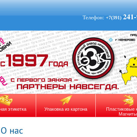
241-
Телефон:
+7(391)
ная этикетка
Упаковка из картона
Пластиковые 
Магниты
О нас