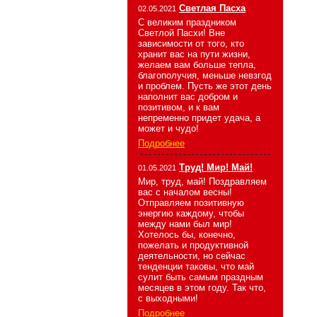
Светлая Пасха
02.05.2021
С великим праздником
Светлой Пасхи! Вне
зависимости от того, кто
хранит вас на пути жизни,
желаем вам больше тепла,
благополучия, меньше невзгод
и проблем. Пусть же этот день
наполнит вас добром и
позитивом, и к вам
непременно придет удача, а
может и чудо!
Подробнее
Труд! Мир! Май!
01.05.2021
Мир, труд, май! Поздравляем
вас с началом весны!
Отправляем позитивную
энергию каждому, чтобы
между нами был мир!
Хотелось бы, конечно,
пожелать и продуктивной
деятельности, но сейчас
тенденции таковы, что май
сулит быть самым праздным
месяцев в этом году. Так что,
с выходными!
Подробнее