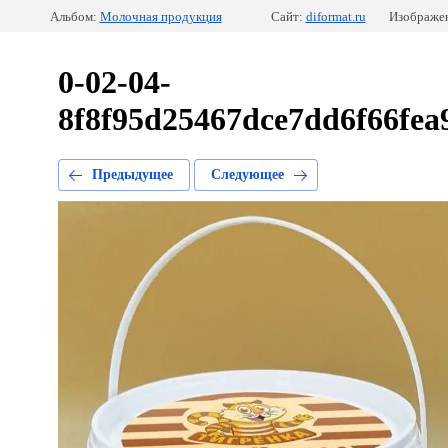
Альбом:
Молочная продукция
Сайт:
diformat.ru
Изображен
0-02-04-
8f8f95d25467dce7dd6f66fe
Предыдущее
Следующее