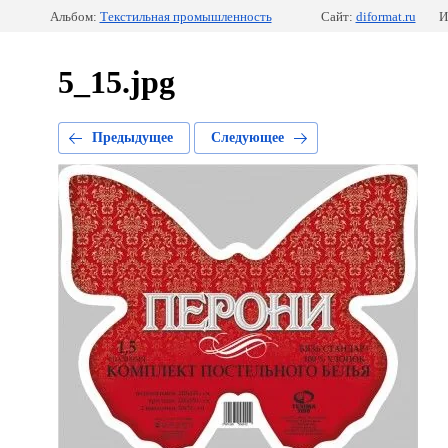
Альбом:
Текстильная промышленность
Сайт:
diformat.ru
И
5_15.jpg
Предыдущее
Следующее